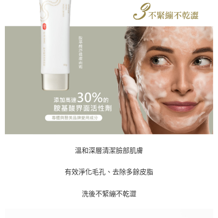
溫和深層清潔臉部肌膚
有效淨化毛孔、去除多餘皮脂
洗後不緊繃不乾澀