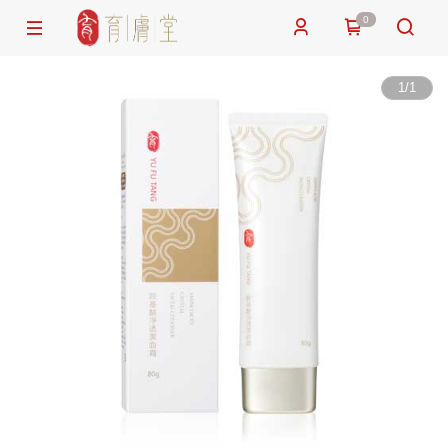
0
1
/
1