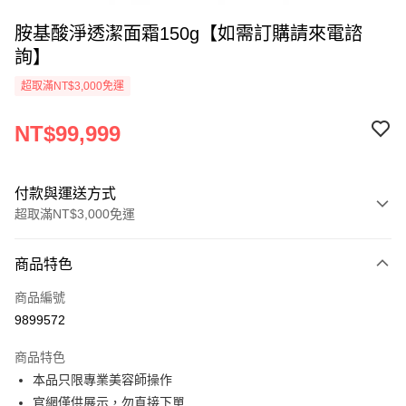
胺基酸淨透潔面霜150g【如需訂購請來電諮
詢】
超取滿NT$3,000免運
NT$99,999
付款與運送方式
超取滿NT$3,000免運
付款方式
商品特色
信用卡一次付款
商品編號
超商取貨付款
9899572
悠遊付
商品特色
AFTEE先享後付
本品只限專業美容師操作
相關說明
官網僅供展示，勿直接下單