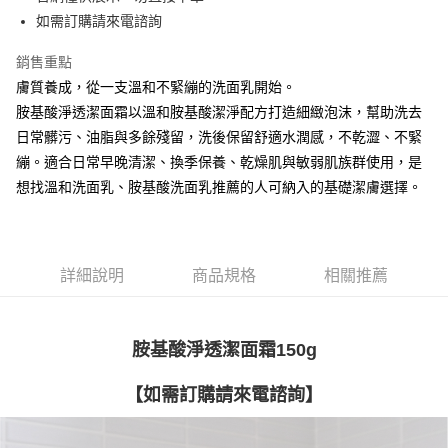
【關於「AFTEE先享後付」】
如需訂購請來電諮詢
ATM付款
AFTEE先享後付是「在收到商品之後才付款」的支付方式。 讓您購物簡單
便利好安心！
銷售重點
１．簡單：不需註冊會員、不需綁卡、不需儲值。
運送方式
２．便利：只要手機號碼，簡訊認證，即可結帳。
膚質養成，從一支溫和不緊繃的洗面乳開始。
３．安心：先確認商品／服務後，再付款。
全家取貨付款
胺基酸淨透潔面霜以溫和胺基酸潔淨配方打造細緻泡沫，幫助洗去
每筆NT$60，滿NT$3,000(含以上)免運費
日常髒污、油脂與多餘殘留，洗後保留舒適水潤感，不乾澀、不緊
【「AFTEE先享後付」結帳流程】
１．於結帳方式選擇「AFTEE先享後付」後，將跳轉至「AFTEE先享後付」
繃。適合日常早晚清潔、換季保養、乾燥肌與敏弱肌族群使用，是
7-11取貨付款
結帳頁面，進行簡訊認證並確認金額後，即可完成結帳。
想找溫和洗面乳、胺基酸洗面乳推薦的人可納入的基礎潔膚選擇。
２．訂單成立數日內，您將收到繳費通知簡訊。
每筆NT$60，滿NT$3,000(含以上)免運費
３．收到繳費通知簡訊後14天內，點擊此簡訊中的連結，可透過四大超商／
ATM／網路銀行／等多元方式進行付款，方視為交易完成。
宅配
※ 請注意：結帳手續完成當下不需立刻繳費，但若您需要取消訂單，請聯絡
每筆NT$100，滿NT$3,000(含以上)免運費
購買商品的店家。未經商家同意取消之訂單仍視為有效，需透過AFTEE先享
詳細說明
商品規格
相關推薦
後付繳納相關費用。
離島宅配
※ 交易是否成功請以「AFTEE先享後付 」之結帳頁面顯示為準，若有關於
是否繳費成功／繳費後需取消欲退款等相關疑問，請聯繫「AFTEE先享後付
每筆NT$100，滿NT$3,000(含以上)免運費
客戶支援中心」
https://netprotections.freshdesk.com/support/home
胺基酸淨透潔面霜150g
【注意事項】
１．透過由恩沛科技股份有限公司提供之「AFTEE先享後付」服務完成之交
【如需訂購請來電諮詢】
易，需依本服務之必要範圍內提供個人資料，並將交易相關給付款項請求債
權轉讓予恩沛科技股份有限公司。
２．關於個人資料處理事宜，請瀏覽以下網址：