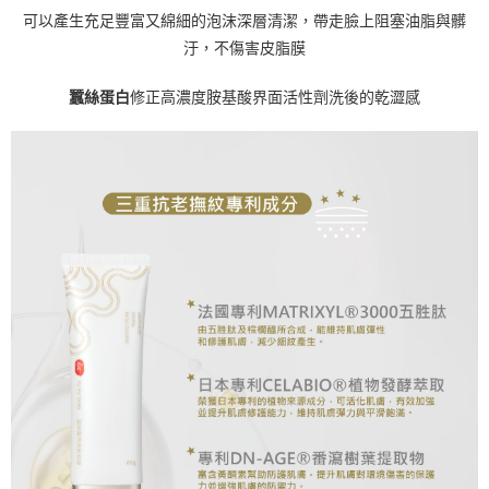
可以產生充足豐富又綿細的泡沫深層清潔，帶走臉上阻塞油脂與髒
汙，不傷害皮脂膜
蠶絲蛋白
修正高濃度胺基酸界面活性劑洗後的乾澀感