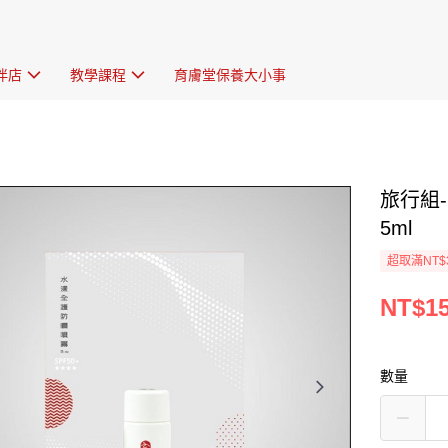
伴店
教學課程
育膚堂保養大小事
旅行組
5ml
超取滿NT$
NT$1
數量