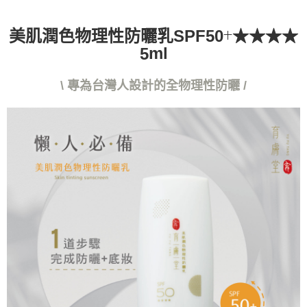
https://aftee.tw/terms/#terms3
３．未成年的使用者請事先徵得法定代理人或監護人之同意方可使用
美肌潤色物理性防曬乳SPF50
★★★★
十
「AFTEE先享後付」，若未經同意申辦者引起之損失，本公司不負相關責
任。
ml
5
４．使用「AFTEE先享後付」時，將依據個別帳號之用戶狀況，依本公司即
時審查核予不同之上限額度；若仍有額度不足之情形，本公司將視審查結果
\ 專為台灣人設計的全物理性防曬 /
請求用戶進行身份認證。
５．嚴禁一人註冊多個帳號或使用他人資訊註冊。若發現惡意使用之情形，
恩沛科技股份有限公司將有權停止該用戶之使用額度並採取法律行動。