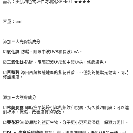
品名：美肌潤色物理性防曬乳SPF50
★★★★
十
容量：5ml
添加三大光保護成分
☑
-防曬、阻隔中波UVB和長波UVA。
氧化鋅
☑
-防曬、阻隔短波UVB和中波UVA，修飾膚色。
二氧化鈦
☑
-源自西藏拉薩地區的紫花苜蓿，不僅能夠抵禦光傷害，同時
苜藍茵
修護肌膚。
添加三大護膚成分
☑
-即時撫平乾燥引起的細紋和脫屑，持久養潤肌膚；可以達
林蘭潤露
到補水、保濕，改善膚質的功效。
☑
-玻尿酸的鹽衍生物，分子更小更容易滲透，保濕力更佳。
葵花籽油
☑
-抗氧化劑、肌膚調理劑，維他命E的一種，可
DL-ɑ-生育酚醋酸酯