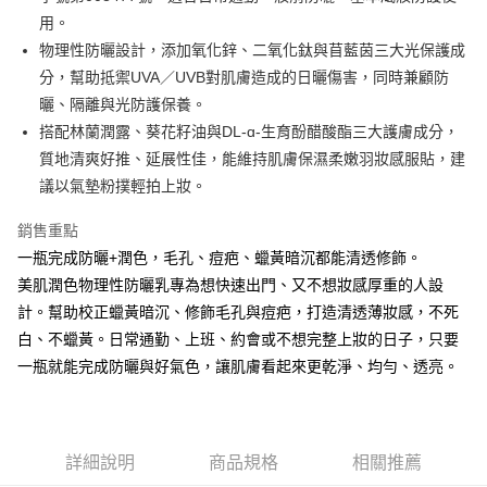
【關於「AFTEE先享後付」】
用。
ATM付款
AFTEE先享後付是「在收到商品之後才付款」的支付方式。 讓您購物簡單
物理性防曬設計，添加氧化鋅、二氧化鈦與苜藍茵三大光保護成
便利好安心！
１．簡單：不需註冊會員、不需綁卡、不需儲值。
分，幫助抵禦UVA／UVB對肌膚造成的日曬傷害，同時兼顧防
運送方式
２．便利：只要手機號碼，簡訊認證，即可結帳。
曬、隔離與光防護保養。
３．安心：先確認商品／服務後，再付款。
全家取貨付款
搭配林蘭潤露、葵花籽油與DL-ɑ-生育酚醋酸酯三大護膚成分，
每筆NT$60，滿NT$3,000(含以上)免運費
【「AFTEE先享後付」結帳流程】
質地清爽好推、延展性佳，能維持肌膚保濕柔嫩羽妝感服貼，建
１．於結帳方式選擇「AFTEE先享後付」後，將跳轉至「AFTEE先享後付」
議以氣墊粉撲輕拍上妝。
7-11取貨付款
結帳頁面，進行簡訊認證並確認金額後，即可完成結帳。
２．訂單成立數日內，您將收到繳費通知簡訊。
每筆NT$60，滿NT$3,000(含以上)免運費
銷售重點
３．收到繳費通知簡訊後14天內，點擊此簡訊中的連結，可透過四大超商／
ATM／網路銀行／等多元方式進行付款，方視為交易完成。
一瓶完成防曬+潤色，毛孔、痘疤、蠟黃暗沉都能清透修飾。
宅配
※ 請注意：結帳手續完成當下不需立刻繳費，但若您需要取消訂單，請聯絡
美肌潤色物理性防曬乳專為想快速出門、又不想妝感厚重的人設
每筆NT$100，滿NT$3,000(含以上)免運費
購買商品的店家。未經商家同意取消之訂單仍視為有效，需透過AFTEE先享
後付繳納相關費用。
計。幫助校正蠟黃暗沉、修飾毛孔與痘疤，打造清透薄妝感，不死
離島宅配
※ 交易是否成功請以「AFTEE先享後付 」之結帳頁面顯示為準，若有關於
白、不蠟黃。日常通勤、上班、約會或不想完整上妝的日子，只要
是否繳費成功／繳費後需取消欲退款等相關疑問，請聯繫「AFTEE先享後付
每筆NT$100，滿NT$3,000(含以上)免運費
一瓶就能完成防曬與好氣色，讓肌膚看起來更乾淨、均勻、透亮。
客戶支援中心」
https://netprotections.freshdesk.com/support/home
國家/地區配送
查看運費
【注意事項】
１．透過由恩沛科技股份有限公司提供之「AFTEE先享後付」服務完成之交
易，需依本服務之必要範圍內提供個人資料，並將交易相關給付款項請求債
詳細說明
商品規格
相關推薦
權轉讓予恩沛科技股份有限公司。
２．關於個人資料處理事宜，請瀏覽以下網址：