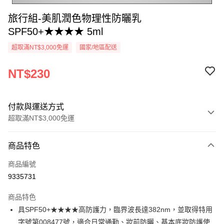
旅行組-美肌潤色物理性防曬乳
SPF50+★★★★ 5ml
超取滿NT$3,000免運
國家/地區配送
NT$230
付款與運送方式
超取滿NT$3,000免運
付款方式
商品特色
信用卡一次付款
商品編號
超商取貨付款
9335731
悠遊付
商品特色
AFTEE先享後付
具SPF50+★★★★高防護力，臨界波長達382nm，並取得特用
相關說明
字號第008477號，適合日常通勤、妝前防曬、基本底妝防護使