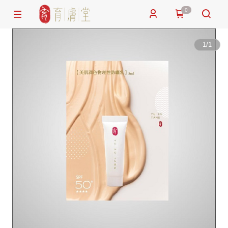
0
1
/
1