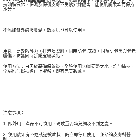
抗油脂氧化、保濕及保護皮膚不受紫外線傷害，能使肌膚柔軟而保持
水分。
不添加紫外線吸收劑，敏弱肌也可以使用。
用途：高效防護力，打造陶瓷肌，同時防曬 底妝，同預防曬黑與曬老
曬傷，防護同時延緩皮膚老化。
使用方法：白天於基礎保養後，全臉使用10圓硬幣大小，均勻塗抹，
全臉均勻擦拭後再上蜜粉，即有完美妝感。
注意事項：
1. 限外用。產品不可食用，請放置嬰幼兒觸及不到之處。
2. 使用後如有不適或過敏症狀，請立即停止使用，並諮詢皮膚科醫
師。