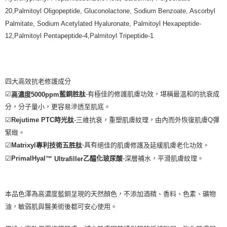
20,Palmitoyl Oligopeptide, Gluconolactone, Sodium Benzoate, Ascorbyl
Palmitate, Sodium Acetylated Hyaluronate, Palmitoyl Hexapeptide-
12,Palmitoyl Pentapeptide-4,Palmitoyl Tripeptide-1
四大高效抗老修護成分
-有極佳的修護肌膚功效，堪稱最溫和的抗衰成
☑
藍銅胜肽
高濃度
5000ppm
分，分子量小，更容易滲透至肌底。
☑
Rejutime PTC
-三維抗衰，重塑肌膚紋理，由內而外恢復肌膚Q彈
時光肽
緊緻。
-具有
☑
Matrixyl
絕佳的肌膚修護及延緩肌膚老化功效。
專利技術五胜肽
-深層補水，平滑肌膚紋理。
☑
PrimalHyal
乙醯化玻尿酸
™
Ultrafiller
本品色澤為高濃度藍銅呈現的天然顏色，
不添加酒精、香料、色素、礦物
油，
敏弱肌與醫美術後都可安心使用。