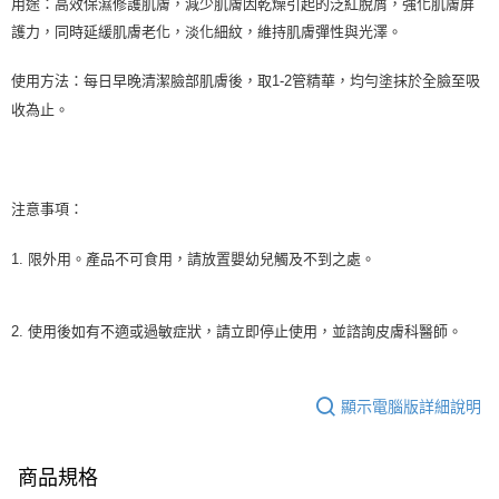
用途：高效保濕修護肌膚，減少肌膚因乾燥引起的泛紅脫屑，強化肌膚屏
護力，同時延緩肌膚老化，淡化細紋，維持肌膚彈性與光澤。
使用方法：每日早晚清潔臉部肌膚後，取
1-2
管精華，均勻塗抹於全臉至吸
收為止。
注意事項：
1.
限外用。產品不可食用，請放置嬰幼兒觸及不到之處。
2.
使用後如有不適或過敏症狀，請立即停止使用，並諮詢皮膚科醫師。
顯示電腦版詳細說明
商品規格