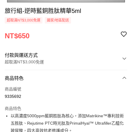
旅行組-逆時藍銅胜肽精華5ml
超取滿NT$3,000免運
國家/地區配送
NT$650
付款與運送方式
超取滿NT$3,000免運
付款方式
商品特色
信用卡一次付款
商品編號
超商取貨付款
9335692
悠遊付
商品特色
AFTEE先享後付
以高濃度5000ppm藍銅胜肽為核心，添加Matrikine™專利技術
相關說明
五胜肽、Rejutime PTC時光肽及PrimalHyal™ Ultrafiller乙醯化
【關於「AFTEE先享後付」】
玻尿酸，四大高效抗老修護成分。