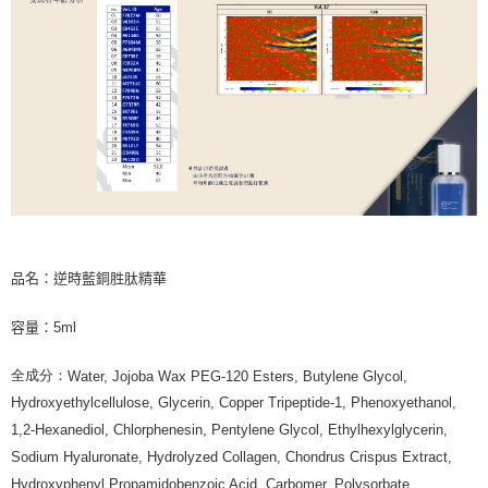
品名：逆時藍銅胜肽精華
容量：5
ml
全成分：
Water, Jojoba Wax PEG-120 Esters, Butylene Glycol,
Hydroxyethylcellulose, Glycerin, Copper Tripeptide-1, Phenoxyethanol,
1,2-Hexanediol, Chlorphenesin, Pentylene Glycol, Ethylhexylglycerin,
Sodium Hyaluronate, Hydrolyzed Collagen, Chondrus Crispus Extract,
Hydroxyphenyl Propamidobenzoic Acid, Carbomer, Polysorbate