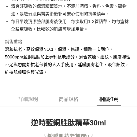
ATM付款
AFTEE先享後付是「在收到商品之後才付款」的支付方式。 讓您購物簡單
清爽好吸收的保濕精華質地，不添加酒精、香料、色素、礦物
便利好安心！
１．簡單：不需註冊會員、不需綁卡、不需儲值。
油，是敏弱肌與醫美術後都可安心使用的抗老精華。
運送方式
２．便利：只要手機號碼，簡訊認證，即可結帳。
每日早晚清潔臉部肌膚後使用，每次取用1-2管精華，均勻塗抹
３．安心：先確認商品／服務後，再付款。
全家取貨付款
全臉至吸收，比較乾的肌膚可增加用量。
每筆NT$60，滿NT$3,000(含以上)免運費
【「AFTEE先享後付」結帳流程】
１．於結帳方式選擇「AFTEE先享後付」後，將跳轉至「AFTEE先享後付」
銷售重點
7-11取貨付款
結帳頁面，進行簡訊認證並確認金額後，即可完成結帳。
溫和抗老、高效保濕NO.1，保濕、修護、細緻一次到位。
２．訂單成立數日內，您將收到繳費通知簡訊。
每筆NT$60，滿NT$3,000(含以上)免運費
5000ppm藍銅胜肽加上專利抗老成分，適合乾燥、細紋、肌膚彈性
３．收到繳費通知簡訊後14天內，點擊此簡訊中的連結，可透過四大超商／
ATM／網路銀行／等多元方式進行付款，方視為交易完成。
不足與想開始抗老保養的人入手使用，延緩肌膚老化，淡化細紋，
宅配
※ 請注意：結帳手續完成當下不需立刻繳費，但若您需要取消訂單，請聯絡
維持肌膚彈性與光澤。
每筆NT$100，滿NT$3,000(含以上)免運費
購買商品的店家。未經商家同意取消之訂單仍視為有效，需透過AFTEE先享
後付繳納相關費用。
離島宅配
※ 交易是否成功請以「AFTEE先享後付 」之結帳頁面顯示為準，若有關於
是否繳費成功／繳費後需取消欲退款等相關疑問，請聯繫「AFTEE先享後付
每筆NT$100，滿NT$3,000(含以上)免運費
客戶支援中心」
https://netprotections.freshdesk.com/support/home
詳細說明
商品規格
相關推薦
國家/地區配送
查看運費
【注意事項】
１．透過由恩沛科技股份有限公司提供之「AFTEE先享後付」服務完成之交
易，需依本服務之必要範圍內提供個人資料，並將交易相關給付款項請求債
逆時藍銅胜肽精華30ml
權轉讓予恩沛科技股份有限公司。
２．關於個人資料處理事宜，請瀏覽以下網址：
https://aftee.tw/terms/#terms3
\ 敏感肌抗老首選!! /