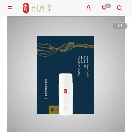
0
1
/
1