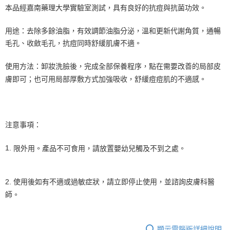
本品經嘉南藥理大學實驗室測試，具有良好的抗痘與抗菌功效。
用途：去除多餘油脂，有效調節油脂分泌，溫和更新代謝角質，通暢
毛孔、收斂毛孔，抗痘同時舒緩肌膚不適。
使用方法：卸妝洗臉後，完成全部保養程序，點在需要改善的局部皮
膚即可；也可用局部厚敷方式加強吸收，舒緩痘痘肌的不適感。
注意事項：
限外用。產品不可食用，請放置嬰幼兒觸及不到之處。
1.
使用後如有不適或過敏症狀，請立即停止使用，並諮詢皮膚科醫
2.
師。
顯示電腦版詳細說明