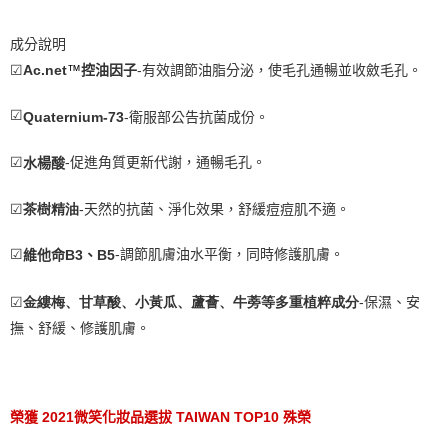
成分說明
控油因子
-有效調節油脂分泌，使毛孔通暢並收斂毛孔。
☑
Ac.net
™
☑
Quaternium-73
-衛服部公告抗菌成份。
☑
-
促進角質更新代謝，通暢毛孔。
水楊酸
☑
茶樹精油
-
天然的抗菌、淨化效果，舒緩痘痘肌不適。
☑
-
調節肌膚油水平衡，同時修護肌膚。
維他命B3、B5
☑
金縷梅、甘草酸、小黃瓜、蘆薈、牛蒡等多重植粹成分
-
保濕、安
撫、舒緩、修護肌膚。
榮獲 2021微笑化妝品選拔 TAIWAN TOP10 殊榮