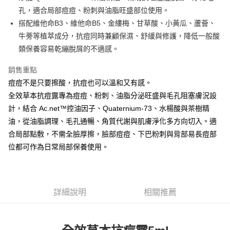
ATM付款
AFTEE先享後付是「在收到商品之後才付款」的支付方式。 讓您購物簡單
孔，適合局部痘痘、粉刺與油脂旺盛部位使用。
便利好安心！
１．簡單：不需註冊會員、不需綁卡、不需儲值。
搭配維他命B3、維他命B5、金縷梅、甘草酸、小黃瓜、蘆薈、
運送方式
２．便利：只要手機號碼，簡訊認證，即可結帳。
牛蒡等植萃成分，抗痘同時兼顧保濕、舒緩與修護，降低一般酸
３．安心：先確認商品／服務後，再付款。
全家取貨付款
類保養容易乾繃脫屑的不適感。
每筆NT$60，滿NT$3,000(含以上)免運費
【「AFTEE先享後付」結帳流程】
１．於結帳方式選擇「AFTEE先享後付」後，將跳轉至「AFTEE先享後付」
銷售重點
7-11取貨付款
結帳頁面，進行簡訊認證並確認金額後，即可完成結帳。
痘痘不是只要擦酸，抗痘也可以溫和又有感。
２．訂單成立數日內，您將收到繳費通知簡訊。
每筆NT$60，滿NT$3,000(含以上)免運費
全效草本抗痘露專為痘痘、粉刺、油脂分泌旺盛與毛孔阻塞膚況設
３．收到繳費通知簡訊後14天內，點擊此簡訊中的連結，可透過四大超商／
ATM／網路銀行／等多元方式進行付款，方視為交易完成。
計，結合 Ac.net™控油因子、Quaternium-73、水楊酸與茶樹精
宅配
※ 請注意：結帳手續完成當下不需立刻繳費，但若您需要取消訂單，請聯絡
油，從油脂調理、毛孔通暢、角質代謝與肌膚淨化多方向切入。適
每筆NT$100，滿NT$3,000(含以上)免運費
購買商品的店家。未經商家同意取消之訂單仍視為有效，需透過AFTEE先享
後付繳納相關費用。
合局部點敷，不需全臉厚擦，臉部痘痘、下巴粉刺與背部易長痘部
離島宅配
※ 交易是否成功請以「AFTEE先享後付 」之結帳頁面顯示為準，若有關於
位都可作為日常局部保養使用。
是否繳費成功／繳費後需取消欲退款等相關疑問，請聯繫「AFTEE先享後付
每筆NT$100，滿NT$3,000(含以上)免運費
客戶支援中心」
https://netprotections.freshdesk.com/support/home
【注意事項】
１．透過由恩沛科技股份有限公司提供之「AFTEE先享後付」服務完成之交
詳細說明
相關推薦
易，需依本服務之必要範圍內提供個人資料，並將交易相關給付款項請求債
權轉讓予恩沛科技股份有限公司。
２．關於個人資料處理事宜，請瀏覽以下網址：
https://aftee.tw/terms/#terms3