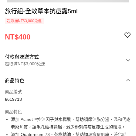
旅行組-全效草本抗痘露5ml
超取滿NT$3,000免運
NT$400
付款與運送方式
超取滿NT$3,000免運
付款方式
商品特色
信用卡一次付款
商品編號
超商取貨付款
6619713
悠遊付
商品特色
AFTEE先享後付
添加 Ac.net™控油因子與水楊酸，幫助調節油脂分泌、溫和代謝
相關說明
老廢角質，讓毛孔維持通暢，減少粉刺痘痘反覆生成的環境。
【關於「AFTEE先享後付」】
添加 Quaternium-73、茶樹精油，幫助調理痘痘肌膚、淨化毛