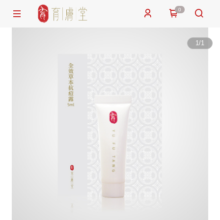
0
1
/
1