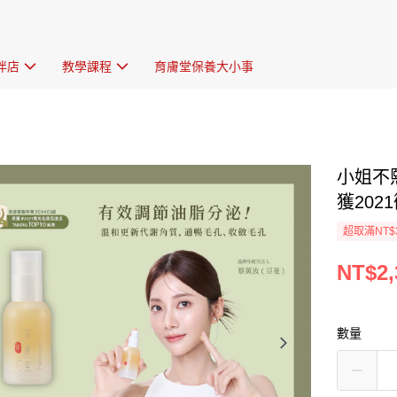
伴店
教學課程
育膚堂保養大小事
小姐不熙
獲2021
超取滿NT$
NT$2,
數量