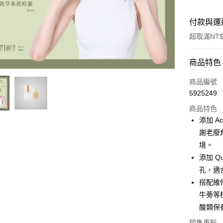
付款與運
超取滿NT$
付款方式
商品特色
信用卡一
商品編號
5925249
超商取貨
商品特色
悠遊付
添加 
謝老廢
AFTEE先
境。
相關說明
【關於「A
添加 Q
ATM付款
AFTEE
孔，適
便利好安
搭配維
１．簡單
２．便利
牛蒡等
運送方式
３．安心
酸類保
全家取貨
【「AFT
銷售重點