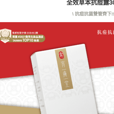
全效草本抗痘露30
形，恩沛
動。
\ 抗痘抗菌雙管齊下!! 