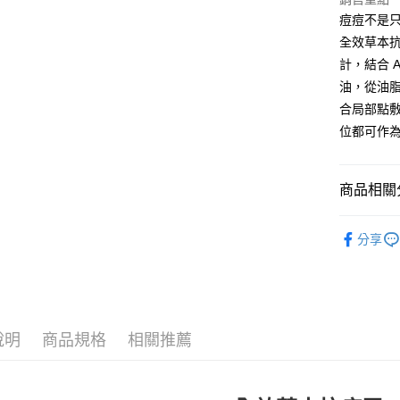
每筆NT$6
１．於結帳
痘痘不是
付」結帳
全效草本
7-11取貨
２．訂單
３．收到繳
計，結合 A
每筆NT$6
／ATM／
油，從油
※ 請注意
宅配
絡購買商品
合局部點
先享後付
每筆NT$1
位都可作
※ 交易是
是否繳費成
離島宅配
付客戶支
每筆NT$1
商品相關分
【注意事
１．透過由
淨膚系列
交易，需
分享
求債權轉
人氣商品
２．關於
https://aft
３．未成
「AFTE
任。
說明
商品規格
相關推薦
４．使用「
即時審查
結果請求
５．嚴禁