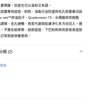
0，滿NT$3,000(含以上)免運費
方式選擇「AFTEE先享後付」後，將跳轉至「AFTEE先享後
只要擦酸，抗痘也可以溫和又有感。
頁面，進行簡訊認證並確認金額後，即可完成結帳。
抗痘露專為痘痘、粉刺、油脂分泌旺盛與毛孔阻塞膚況設
付款
成立數日內，您將收到繳費通知簡訊。
費通知簡訊後14天內，點擊此簡訊中的連結，可透過四大超商
c.net™控油因子、Quaternium-73、水楊酸與茶樹精
0，滿NT$3,000(含以上)免運費
網路銀行／等多元方式進行付款，方視為交易完成。
脂調理、毛孔通暢、角質代謝與肌膚淨化多方向切入。適
：結帳手續完成當下不需立刻繳費，但若您需要取消訂單，請聯
的店家。未經商家同意取消之訂單仍視為有效，需透過AFTEE
敷，不需全臉厚擦，臉部痘痘、下巴粉刺與背部易長痘部
繳納相關費用。
00，滿NT$3,000(含以上)免運費
為日常局部保養使用。
否成功請以「AFTEE先享後付 」之結帳頁面顯示為準，若有關於
功／繳費後需取消欲退款等相關疑問，請聯繫「AFTEE先享後
援中心」
https://netprotections.freshdesk.com/support/home
00，滿NT$3,000(含以上)免運費
類 (2)
項】
恩沛科技股份有限公司提供之「AFTEE先享後付」服務完成之
依本服務之必要範圍內提供個人資料，並將交易相關給付款項請
客服
讓予恩沛科技股份有限公司。
推薦
個人資料處理事宜，請瀏覽以下網址：
ee.tw/terms/#terms3
年的使用者請事先徵得法定代理人或監護人之同意方可使用
E先享後付」，若未經同意申辦者引起之損失，本公司不負相關責
AFTEE先享後付」時，將依據個別帳號之用戶狀況，依本公司
核予不同之上限額度；若仍有額度不足之情形，本公司將視審查
用戶進行身份認證。
一人註冊多個帳號或使用他人資訊註冊。若發現惡意使用之情