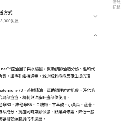
清除
紀錄
送方式
3,000免運
次付款
付款
Ac.net™控油因子與水楊酸，幫助調節油脂分泌、溫和代
角質，讓毛孔維持通暢，減少粉刺痘痘反覆生成的環
享後付
FTEE先享後付」】
uaternium-73、茶樹精油，幫助調理痘痘肌膚、淨化毛
先享後付是「在收到商品之後才付款」的支付方式。 讓您購物簡單
合局部痘痘、粉刺與油脂旺盛部位使用。
心！
他命B3、維他命B5、金縷梅、甘草酸、小黃瓜、蘆薈、
：不需註冊會員、不需綁卡、不需儲值。
：只要手機號碼，簡訊認證，即可結帳。
植萃成分，抗痘同時兼顧保濕、舒緩與修護，降低一般
：先確認商品／服務後，再付款。
養容易乾繃脫屑的不適感。
付款
EE先享後付」結帳流程】