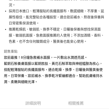
ATM付款
AFTEE先享後付是「在收到商品之後才付款」的支付方式。 讓您購物簡單
況。
便利好安心！
１．簡單：不需註冊會員、不需綁卡、不需儲值。
採用日本進口、輕薄服貼的長纖面膜布，敷感細緻、不厚重、延
運送方式
２．便利：只要手機號碼，簡訊認證，即可結帳。
展性極佳，能完整貼合各種臉型，適合妝前補水、熬夜後保養與
３．安心：先確認商品／服務後，再付款。
全家取貨付款
日常密集保濕使用。
每筆NT$60，滿NT$3,000(含以上)免運費
【「AFTEE先享後付」結帳流程】
推薦乾燥肌、敏弱肌、換季不穩定、日曬後保養與想找保濕面
１．於結帳方式選擇「AFTEE先享後付」後，將跳轉至「AFTEE先享後付」
膜、敏弱肌面膜、急救面膜推薦的人使用；不添加酒精、香料、
7-11取貨付款
結帳頁面，進行簡訊認證並確認金額後，即可完成結帳。
２．訂單成立數日內，您將收到繳費通知簡訊。
色素，也不含任何酸類成分，醫美後也能安心使用。
每筆NT$60，滿NT$3,000(含以上)免運費
３．收到繳費通知簡訊後14天內，點擊此簡訊中的連結，可透過四大超商／
ATM／網路銀行／等多元方式進行付款，方視為交易完成。
銷售重點
宅配
※ 請注意：結帳手續完成當下不需立刻繳費，但若您需要取消訂單，請聯絡
妝前最推！8分鐘急救補水面膜，一片敷出水潤透亮感。
每筆NT$100，滿NT$3,000(含以上)免運費
購買商品的店家。未經商家同意取消之訂單仍視為有效，需透過AFTEE先享
後付繳納相關費用。
藍銅石斛養膚面膜以藍銅胜肽、黃花石斛萃取與神經醯胺為核心，
離島宅配
※ 交易是否成功請以「AFTEE先享後付 」之結帳頁面顯示為準，若有關於
搭配輕薄服貼的長纖面膜布，適合乾燥、換季、日曬後與醫美後使
是否繳費成功／繳費後需取消欲退款等相關疑問，請聯繫「AFTEE先享後付
每筆NT$100，滿NT$3,000(含以上)免運費
用。日常保養、妝前補水、換季乾冷緊繃都適合，幫助肌膚維持水
客戶支援中心」
https://netprotections.freshdesk.com/support/home
潤、柔嫩與細緻光澤。
【注意事項】
１．透過由恩沛科技股份有限公司提供之「AFTEE先享後付」服務完成之交
易，需依本服務之必要範圍內提供個人資料，並將交易相關給付款項請求債
權轉讓予恩沛科技股份有限公司。
２．關於個人資料處理事宜，請瀏覽以下網址：
詳細說明
相關推薦
https://aftee.tw/terms/#terms3