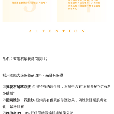
品名：藍銅石斛養膚面膜1片
採用國際大廠保養品原料，品質有保證
☑
-台灣特有的原生種，石斛中含有"石斛多酚"和"石斛
黃花石斛萃取液
多醣體"
-藍銅具有優異的修護效果，四胜肽延緩肌膚老
☑
藍銅胜肽、四胜肽
化，緊緻肌膚
☑
-舒緩同時調節肌膚油脂分泌
維他命B3、B5