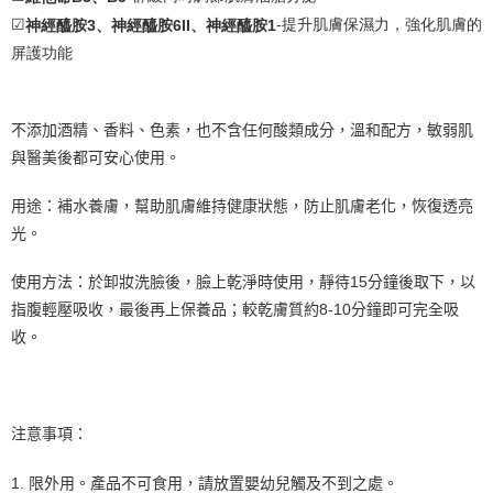
☑
-提升肌膚保濕力，強化肌膚的
神經醯胺3、神經醯胺6II、神經醯胺1
屏護功能
不添加酒精、香料、色素，也不含任何酸類成分，溫和配方，
敏弱肌
與醫美後都可安心使用。
用途：補水養膚，幫助肌膚維持健康狀態，防止肌膚老化，恢復透亮
光。
使用方法：於卸妝洗臉後，臉上乾淨時使用，靜待15分鐘後取下，以
指腹輕壓吸收，最後再上保養品；較乾膚質約8-10分鐘即可完全吸
收
。
注意事項：
1.
限外用。產品不可食用，請放置嬰幼兒觸及不到之處。