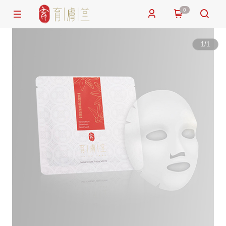
0
1
/
1