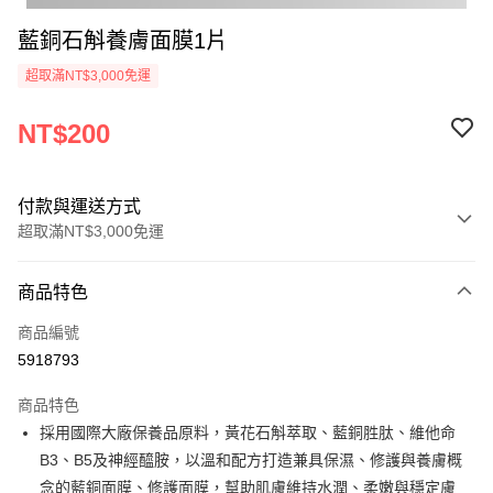
藍銅石斛養膚面膜1片
超取滿NT$3,000免運
NT$200
付款與運送方式
超取滿NT$3,000免運
付款方式
商品特色
信用卡一次付款
商品編號
超商取貨付款
5918793
悠遊付
商品特色
AFTEE先享後付
採用國際大廠保養品原料，黃花石斛萃取、藍銅胜肽、維他命
相關說明
B3、B5及神經醯胺，以溫和配方打造兼具保濕、修護與養膚概
【關於「AFTEE先享後付」】
念的藍銅面膜、修護面膜，幫助肌膚維持水潤、柔嫩與穩定膚