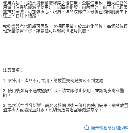
使用方法：化妝水與精華液程序之後使用，全臉使用約一顆大紅豆的
用量（油性肌膚減半使用），以四指指腹，由內而外、由下往上輕柔
塗抹於全臉，可加強眉心、眼周、法令紋部位，最後在頸部肌膚由下
往上，在耳下結尾。
較乾燥與老化肌膚可再取一次相同用量，於掌心化開後，每個部位輕
輕按壓停留三秒，讓霜體可以徹底滲透角質層。
注意事項：
1. 限外用。產品不可食用，請放置嬰幼兒觸及不到之處。
2. 使用後如有不適或過敏症狀，請立即停止使用，並諮詢皮膚科醫
師。
3. 為求活性成分新鮮，請務必於開封後三個月內使用完畢，嚴禁放置
溫差極大或陽光直射處，也切勿放置浴室等潮濕空間。
顯示電腦版詳細說明