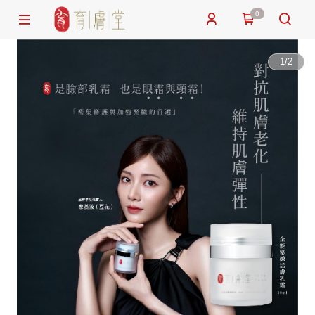
0
1
/
2