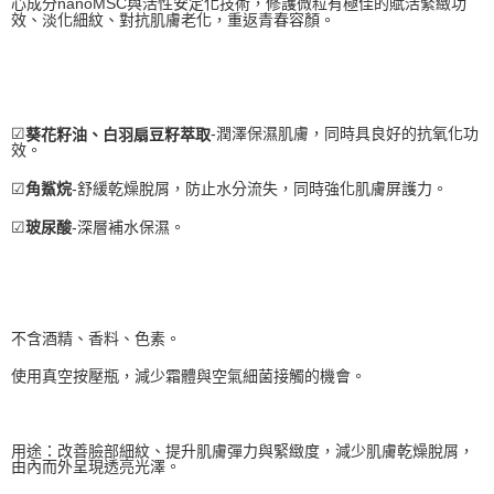
心成分nanoMSC與活性安定化技術，修護微粒有極佳的賦活緊緻功
效、淡化細紋、對抗肌膚老化，重返青春容顏。
☑
-潤澤保濕肌膚，同時具良好的抗氧化功
葵花籽油、白羽扇豆籽萃取
效。
☑
-舒緩乾燥脫屑，防止水分流失，同時強化肌膚屏護力。
角鯊烷
☑
-深層補水保濕。
玻尿酸
不含酒精、香料、色素。
使用真空按壓瓶，減少霜體與空氣細菌接觸的機會。
用途：改善臉部細紋、提升肌膚彈力與緊緻度，減少肌膚乾燥脫屑，
由內而外呈現透亮光澤。