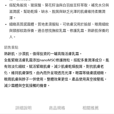
ATM付款
AFTEE先享後付是「在收到商品之後才付款」的支付方式。 讓您購物簡單
搭配角鯊烷、玻尿酸、葵花籽油與白羽扇豆籽萃取，補充水分與
便利好安心！
１．簡單：不需註冊會員、不需綁卡、不需儲值。
滋潤感，幫助乾燥、缺水、脫屑與缺乏光澤的肌膚維持柔嫩潤
運送方式
２．便利：只要手機號碼，簡訊認證，即可結帳。
澤。
３．安心：先確認商品／服務後，再付款。
全家取貨付款
細緻高質感霜體，質地柔滑服貼，可依膚況用於臉部、眼周細紋
每筆NT$60，滿NT$3,000(含以上)免運費
【「AFTEE先享後付」結帳流程】
與頸部紋路保養，適合想找撫紋乳霜、修護乳霜、熟齡肌保養的
１．於結帳方式選擇「AFTEE先享後付」後，將跳轉至「AFTEE先享後付」
人。
7-11取貨付款
結帳頁面，進行簡訊認證並確認金額後，即可完成結帳。
２．訂單成立數日內，您將收到繳費通知簡訊。
每筆NT$60，滿NT$3,000(含以上)免運費
銷售重點
３．收到繳費通知簡訊後14天內，點擊此簡訊中的連結，可透過四大超商／
ATM／網路銀行／等多元方式進行付款，方視為交易完成。
熟齡肌、沙漠肌，值得投資的一罐高階活膚乳霜。
宅配
※ 請注意：結帳手續完成當下不需立刻繳費，但若您需要取消訂單，請聯絡
全能緊緻活膚乳霜添加nanoMSC修護微粒，搭配多重潤澤成分，能
每筆NT$100，滿NT$3,000(含以上)免運費
購買商品的店家。未經商家同意取消之訂單仍視為有效，需透過AFTEE先享
後付繳納相關費用。
有效淡化細紋，賦活緊緻肌膚，減少肌膚乾燥脫屑，對抗肌膚老
離島宅配
※ 交易是否成功請以「AFTEE先享後付 」之結帳頁面顯示為準，若有關於
化，維持肌膚彈性，由內而外呈現透亮光澤。眼霜等級膚感細緻，
是否繳費成功／繳費後需取消欲退款等相關疑問，請聯繫「AFTEE先享後付
每筆NT$100，滿NT$3,000(含以上)免運費
眼周肌膚與脖子一併使用，整體效果更佳。產品使用真空按壓瓶，
客戶支援中心」
https://netprotections.freshdesk.com/support/home
減少霜體與空氣接觸的機會。
【注意事項】
１．透過由恩沛科技股份有限公司提供之「AFTEE先享後付」服務完成之交
易，需依本服務之必要範圍內提供個人資料，並將交易相關給付款項請求債
權轉讓予恩沛科技股份有限公司。
２．關於個人資料處理事宜，請瀏覽以下網址：
詳細說明
商品規格
相關推薦
https://aftee.tw/terms/#terms3