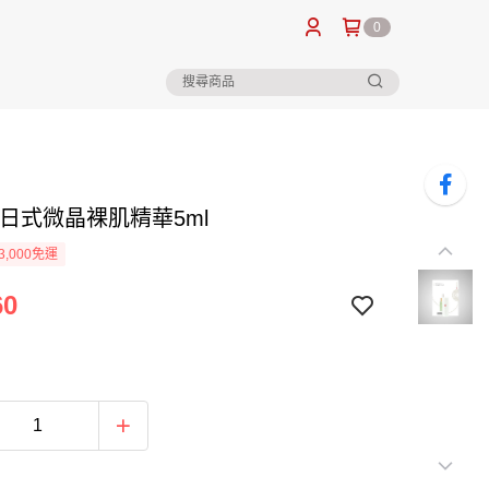
0
-日式微晶裸肌精華5ml
3,000免運
60