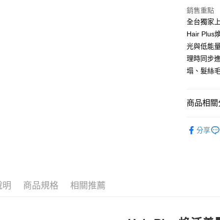
付」結帳
7-11取貨
２．訂單
銷售重點
３．收到繳
全台獨家上
每筆NT$6
／ATM／
Hair P
※ 請注意
宅配
絡購買商品
光與低能量
先享後付
每筆NT$1
理時同步
※ 交易是
塌、髮絲
是否繳費成
離島宅配
付客戶支
每筆NT$1
【注意事
商品相關分
１．透過由
交易，需
居家輔助
求債權轉
分享
２．關於
人氣商品
https://aft
３．未成
「AFTE
任。
４．使用「
說明
商品規格
相關推薦
即時審查
結果請求
５．嚴禁
形，恩沛