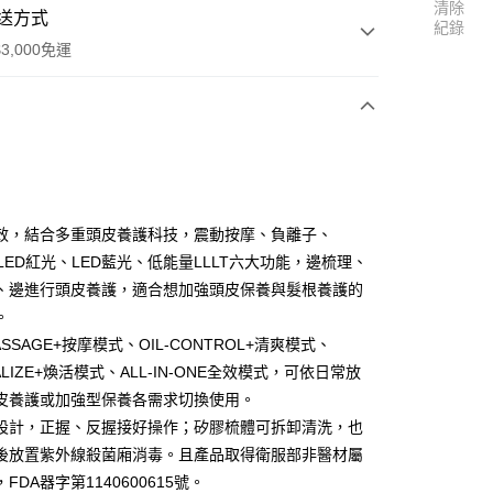
清除
送方式
紀錄
3,000免運
次付款
付款
效，結合多重頭皮養護科技，震動按摩、負離子、
、LED紅光、LED藍光、低能量LLLT六大功能，邊梳理、
享後付
、邊進行頭皮養護，適合想加強頭皮保養與髮根養護的
FTEE先享後付」】
。
先享後付是「在收到商品之後才付款」的支付方式。 讓您購物簡單
SSAGE+按摩模式、OIL-CONTROL+清爽模式、
心！
TALIZE+煥活模式、ALL-IN-ONE全效模式，可依日常放
：不需註冊會員、不需綁卡、不需儲值。
：只要手機號碼，簡訊認證，即可結帳。
皮養護或加強型保養各需求切換使用。
：先確認商品／服務後，再付款。
設計，正握、反握接好操作；矽膠梳體可拆卸清洗，也
付款
後放置紫外線殺菌廂消毒。且產品取得衛服部非醫材屬
EE先享後付」結帳流程】
0，滿NT$3,000(含以上)免運費
方式選擇「AFTEE先享後付」後，將跳轉至「AFTEE先享後
FDA器字第1140600615號。