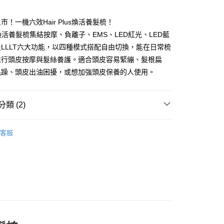
頁面，進行簡訊認證並確認金額後，即可完成結帳。
付款
成立數日內，您將收到繳費通知簡訊。
費通知簡訊後14天內，點擊此簡訊中的連結，可透過四大超商
市！一機六效Hair Plus煥活養髮梳！
0，滿NT$3,000(含以上)免運費
網路銀行／等多元方式進行付款，方視為交易完成。
lus煥活養髮梳集結按摩、負離子、EMS、LED紅光、LED藍
：結帳手續完成當下不需立刻繳費，但若您需要取消訂單，請聯
的店家。未經商家同意取消之訂單仍視為有效，需透過AFTEE
LLLT六大功能，以四種模式搭配自由切換，能在日常梳
繳納相關費用。
00，滿NT$3,000(含以上)免運費
進行頭皮按摩與髮絲養護。適合頭皮容易緊繃、髮根扁
否成功請以「AFTEE先享後付 」之結帳頁面顯示為準，若有關於
毛躁、頭皮出油困擾，或想加強頭皮保養的人使用。
功／繳費後需取消欲退款等相關疑問，請聯繫「AFTEE先享後
援中心」
https://netprotections.freshdesk.com/support/home
00，滿NT$3,000(含以上)免運費
項】
類 (2)
恩沛科技股份有限公司提供之「AFTEE先享後付」服務完成之
依本服務之必要範圍內提供個人資料，並將交易相關給付款項請
美容工具
讓予恩沛科技股份有限公司。
客服
個人資料處理事宜，請瀏覽以下網址：
推薦
ee.tw/terms/#terms3
年的使用者請事先徵得法定代理人或監護人之同意方可使用
E先享後付」，若未經同意申辦者引起之損失，本公司不負相關責
AFTEE先享後付」時，將依據個別帳號之用戶狀況，依本公司
核予不同之上限額度；若仍有額度不足之情形，本公司將視審查
用戶進行身份認證。
一人註冊多個帳號或使用他人資訊註冊。若發現惡意使用之情
科技股份有限公司將有權停止該用戶之使用額度並採取法律行