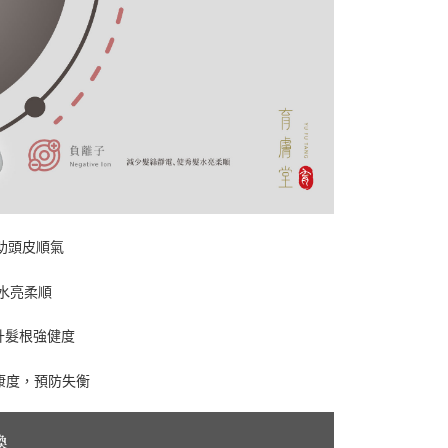
助頭皮順氣
水亮柔順
提升髮根強健度
健康度，預防失衡