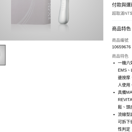
付款與運
超取滿NT$
付款方式
商品特色
信用卡一
商品編號
10659676
超商取貨
商品特色
悠遊付
一機六
EMS
AFTEE先
邊按摩
相關說明
【關於「A
人使用
ATM付款
AFTEE
具備MA
便利好安
REVI
１．簡單
２．便利
鬆、頭
運送方式
３．安心
流線型
全家取貨
可拆下
【「AFT
每筆NT$6
１．於結帳
性判定，