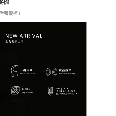
養髮梳
活養髮梳 /