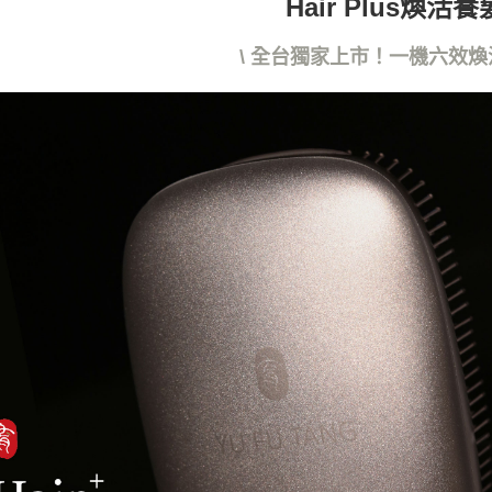
Hair Plus煥活
動。
\ 全台獨家上市！一機六效煥