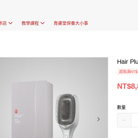
伴店
教學課程
育膚堂保養大小事
Hair 
超取滿NT$
NT$8,
數量